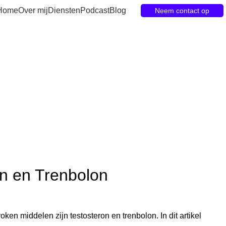
Home
Over mij
Diensten
Podcast
Blog
Neem contact op
n en Trenbolon
ken middelen zijn testosteron en trenbolon. In dit artikel